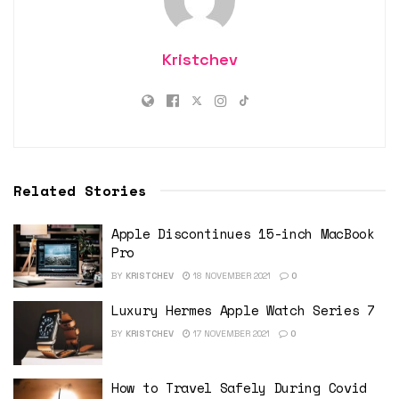
Kristchev
Related Stories
Apple Discontinues 15-inch MacBook
Pro
BY
KRISTCHEV
18 NOVEMBER 2021
0
Luxury Hermes Apple Watch Series 7
BY
KRISTCHEV
17 NOVEMBER 2021
0
How to Travel Safely During Covid