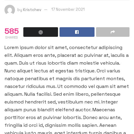
by
Kristchev
17 November 2021
585
SHARES
Lorem ipsum dolor sit amet, consectetur adipiscing
elit. Aliquam eros ante, placerat ac pulvinar at, iaculis a
quam. Duis ut risus lobortis diam molestie vehicula.
Nunc aliquet lectus at egestas tristique. Orci varius
natoque penatibus et magnis dis parturient montes,
nascetur ridiculus mus. Ut commodo vel quam sit amet
aliquam. Nulla facilisi. Sed enim libero, pellentesque
euismod hendrerit sed, vestibulum nec mi. Integer
aliquam purus blandit eleifend auctor. Maecenas
porttitor eros at pulvinar lobortis. Donec arcu ante,
fringilla id orci id, dignissim mollis sapien. Aenean
vehicula justo mauris, eget interdum turpis dapibus a.